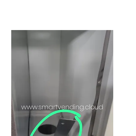
Home
Solusi
Produk
Harga
Hubung
www.smartvending.cloud