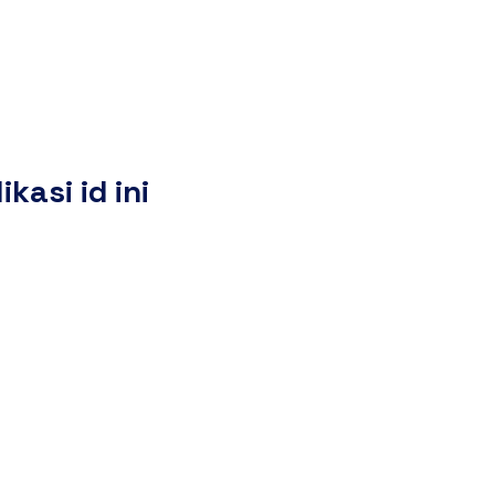
i Kami
Register
asi id ini